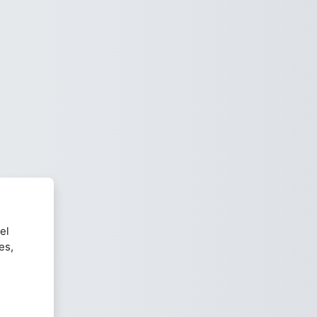
el
es,