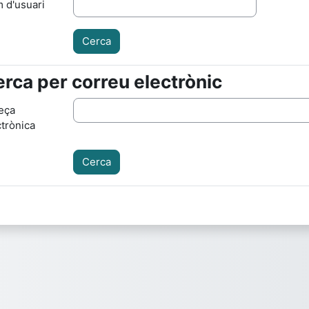
 d'usuari
rca per correu electrònic
rca per correu electrònic
eça
ctrònica